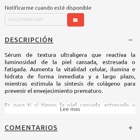
Notificarme cuando esté disponible
DESCRIPCIÓN
Sérum de textura ultraligera que reactiva la
luminosidad de la piel cansada, estresada o
fatigada. Aumenta la vitalidad celular, ilumina e
hidrata de forma inmediata y a largo plazo,
mientras estimula la síntesis de colágeno para
prevenir el envejecimiento prematuro.
Es para ti si tienes la piel cansada, estresada o
Lee mas
fatigada o simplemente estás buscando una mejor
versión de tu piel. También es ideal para pieles con
falta de luminosidad e hidratación y con signos de
COMENTARIOS
envejecimiento prematuro.