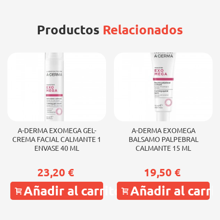
Beneficios
+174% piel más revitalizada
Productos
Relacionados
+78% síntesis de colágeno
+11% luminosidad inmediata
+36% hidratación inmediata
Actividad antioxidante demostrada
Actividad antipolución demostrada
A-DERMA EXOMEGA GEL-
A-DERMA EXOMEGA
CREMA FACIAL CALMANTE 1
BALSAMO PALPEBRAL
ENVASE 40 ML
CALMANTE 15 ML
23,20 €
19,50 €
Añadir al carrito
Añadir al carri