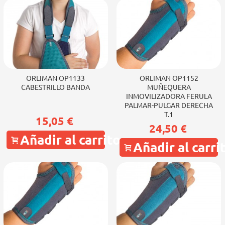
ORLIMAN OP1133
ORLIMAN OP1152
CABESTRILLO BANDA
MUÑEQUERA
INMOVILIZADORA FERULA
PALMAR-PULGAR DERECHA
T.1
15,05 €
24,50 €
Añadir al carrito
Añadir al carri