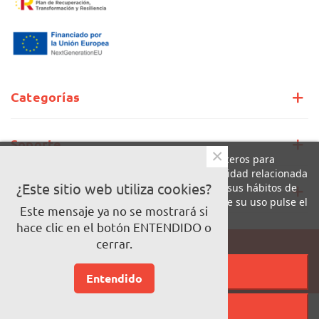
Categorías
Soporte
×
Este sitio web utiliza cookies propias y de terceros para
mejorar nuestros servicios y mostrarle publicidad relacionada
con sus preferencias mediante el análisis de sus hábitos de
¿Este sitio web utiliza cookies?
Información
navegación. Para dar su consentimiento sobre su uso pulse el
Este mensaje ya no se mostrará si
botón Acepto.
hace clic en el botón ENTENDIDO o
Más información
Personalizar cookies
cerrar.
Pago 100% seguro
RECHAZAR TODO
© Copyright LaCalle
Entendido
ACEPTAR TODO