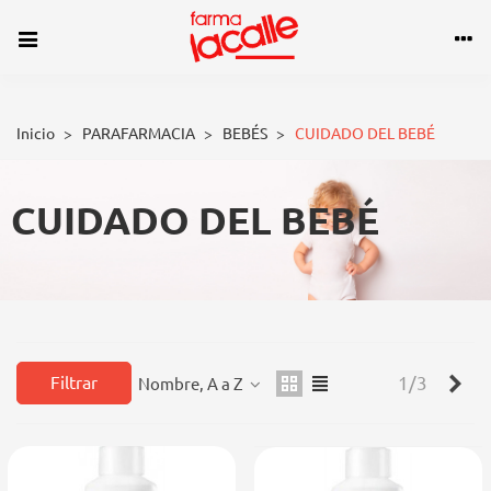
Inicio
>
PARAFARMACIA
>
BEBÉS
>
CUIDADO DEL BEBÉ
CUIDADO DEL BEBÉ
Sig
Filtrar
1/3
Nombre, A a Z