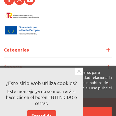
Categorías
Soporte
×
Este sitio web utiliza cookies propias y de terceros para
mejorar nuestros servicios y mostrarle publicidad relacionada
con sus preferencias mediante el análisis de sus hábitos de
¿Este sitio web utiliza cookies?
Información
navegación. Para dar su consentimiento sobre su uso pulse el
Este mensaje ya no se mostrará si
botón Acepto.
hace clic en el botón ENTENDIDO o
Más información
Personalizar cookies
cerrar.
Pago 100% seguro
RECHAZAR TODO
© Copyright LaCalle
Entendido