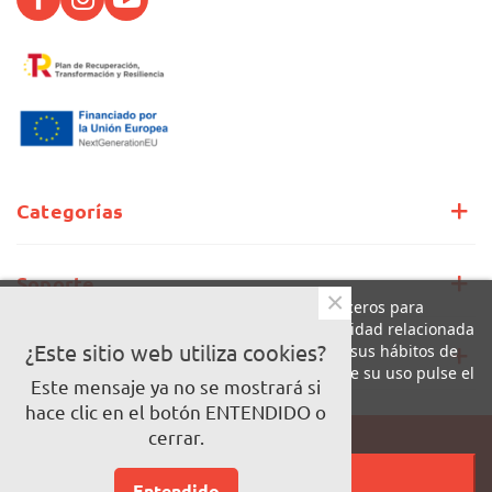
Categorías
Soporte
×
Este sitio web utiliza cookies propias y de terceros para
mejorar nuestros servicios y mostrarle publicidad relacionada
con sus preferencias mediante el análisis de sus hábitos de
¿Este sitio web utiliza cookies?
Información
navegación. Para dar su consentimiento sobre su uso pulse el
Este mensaje ya no se mostrará si
botón Acepto.
hace clic en el botón ENTENDIDO o
Más información
Personalizar cookies
cerrar.
Pago 100% seguro
RECHAZAR TODO
© Copyright LaCalle
Entendido