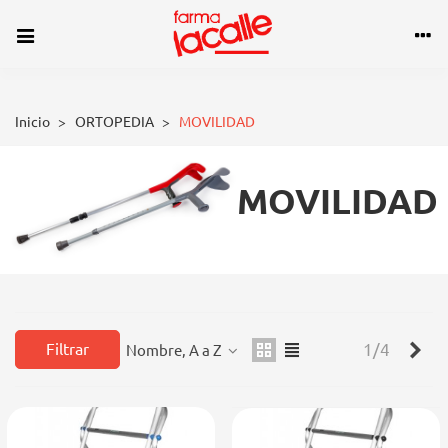
Inicio
>
ORTOPEDIA
>
MOVILIDAD
MOVILIDAD
Sig
Filtrar
1/4
Nombre, A a Z