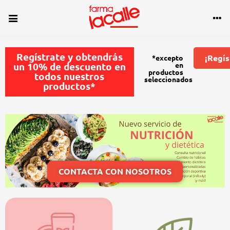
Regístrate y obtendrás
¡Regís
*excepto
un 10% de descuento en
en
productos
todos nuestros
seleccionados
productos*
CONTACTA CON NOSOTROS