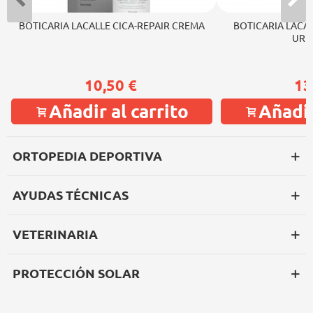
BOTICARIA LACALLE CICA-REPAIR CREMA
BOTICARIA LACA
URE
10,50 €
13
Añadir al carrito
Añadir
ORTOPEDIA DEPORTIVA
AYUDAS TÉCNICAS
VETERINARIA
PROTECCIÓN SOLAR