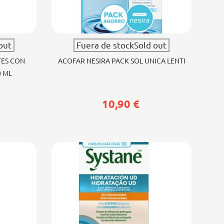
Ver más
out
Fuera de stockSold out
TES CON
ACOFAR NESIRA PACK SOL UNICA LENTI
0 ML
10,90 €