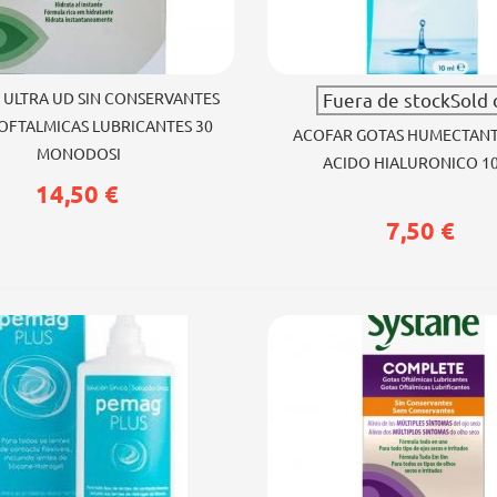
ir al carrito
Ver más
 ULTRA UD SIN CONSERVANTES
Fuera de stockSold 
OFTALMICAS LUBRICANTES 30
ACOFAR GOTAS HUMECTAN
MONODOSI
ACIDO HIALURONICO 1
14,50 €
7,50 €