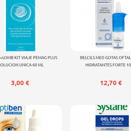
ir al carrito
Añadir al carrito
+LOMB KIT VIAJE PEMAG PLUS
BELCILS MED GOTAS OFTA
SOLUCION UNICA 60 ML
HIDRATANTES FORTE 10
3,00 €
12,70 €