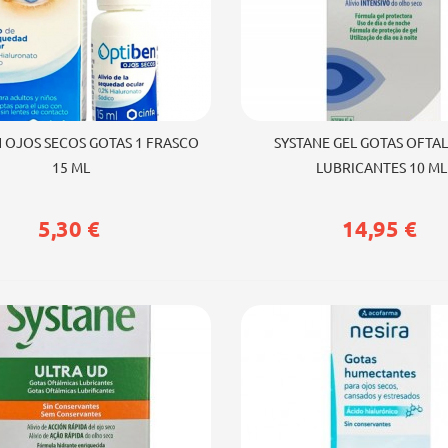
ir al carrito
Añadir al carrito
 OJOS SECOS GOTAS 1 FRASCO
SYSTANE GEL GOTAS OFTA
15 ML
LUBRICANTES 10 ML
5,30 €
14,95 €