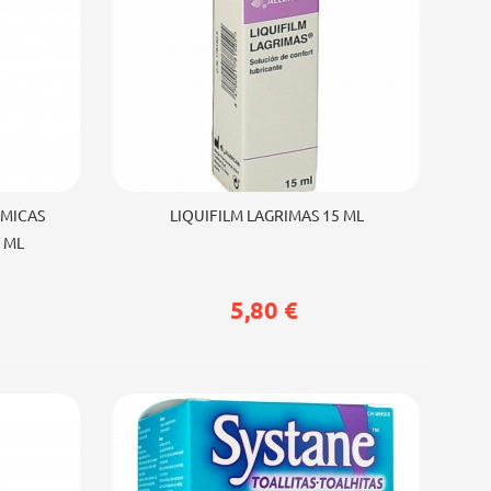
Añadir al carrito
LMICAS
LIQUIFILM LAGRIMAS 15 ML
 ML
5,80 €