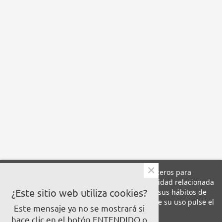
×
Este sitio web utiliza cookies propias y de terceros para
mejorar nuestros servicios y mostrarle publicidad relacionada
con sus preferencias mediante el análisis de sus hábitos de
¿Este sitio web utiliza cookies?
navegación. Para dar su consentimiento sobre su uso pulse el
Este mensaje ya no se mostrará si
botón Acepto.
hace clic en el botón ENTENDIDO o