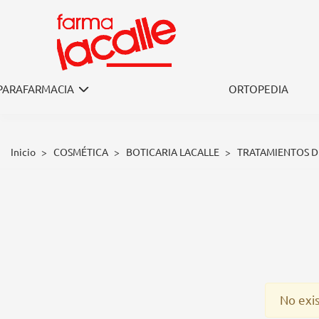
PARAFARMACIA
ORTOPEDIA
CUPEROSIS 
Inicio
>
COSMÉTICA
>
BOTICARIA LACALLE
>
TRATAMIENTOS 
TRATAMIE
No exi