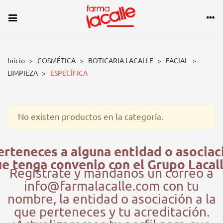
Inicio
>
COSMÉTICA
>
BOTICARIA LACALLE
>
FACIAL
>
LIMPIEZA
>
ESPECÍFICA
ESPECÍFICA
No existen productos en la categoría.
erteneces a alguna entidad o asociac
e tenga convenio con el Grupo Lacal
Regístrate y mándanos un correo a
info@farmalacalle.com con tu
nombre, la entidad o asociación a la
que perteneces y tu acreditación.