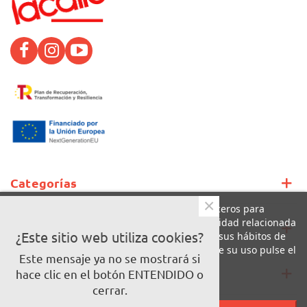
Categorías
×
Este sitio web utiliza cookies propias y de terceros para
mejorar nuestros servicios y mostrarle publicidad relacionada
Soporte
con sus preferencias mediante el análisis de sus hábitos de
¿Este sitio web utiliza cookies?
navegación. Para dar su consentimiento sobre su uso pulse el
Este mensaje ya no se mostrará si
botón Acepto.
Información
hace clic en el botón ENTENDIDO o
Más información
Personalizar cookies
cerrar.