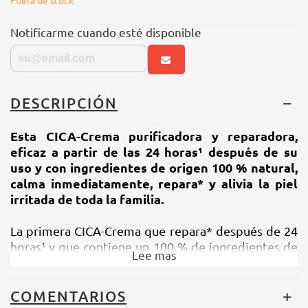
Fuera de stock
Notificarme cuando esté disponible
DESCRIPCIÓN
Esta CICA-Crema purificadora y reparadora,
eficaz a partir de las 24 horas¹ después de su
uso y con ingredientes de origen 100 % natural,
calma inmediatamente, repara* y alivia la piel
irritada de toda la familia.
La primera CICA-Crema que repara* después de 24
horas¹ y que contiene un 100 % de ingredientes de
Lee mas
origen natural.
Sin perfume ni aceites minerales, no
COMENTARIOS