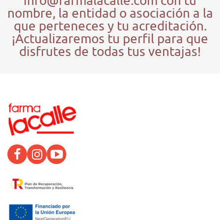
info@farmalacalle.com con tu
•
ALIVIA INMEDIATAMENTE
la piel irritada con
nombre, la entidad o asociación a la
rojeces, picor, escozor o tirantez.
que perteneces y tu acreditación.
•
REPARA
* la piel del rostro, cuerpo, párbados y
zonas externas de toda la familia a partir de 24¹
¡Actualizaremos tu perfil para que
horas.
disfrutes de todas tus ventajas!
•
LIMPIA
la piel irritada, fragilizada y dañada.